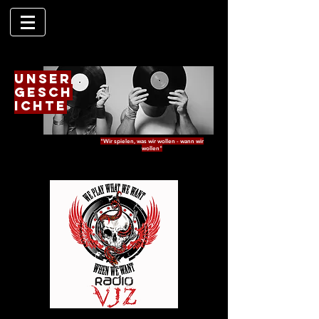
UNSER
GESCH
ICHTE
"Wir spielen, was wir wollen - wann wir
wollen"